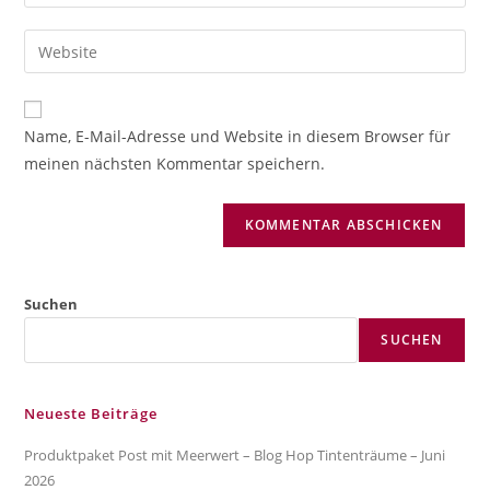
deine
Benutzernamen
E-
Gib
zum
Mail-
deine
Kommentieren
Adresse
Website-
ein
zum
URL
Name, E-Mail-Adresse und Website in diesem Browser für
Kommentieren
ein
meinen nächsten Kommentar speichern.
ein
(optional)
Suchen
SUCHEN
Neueste Beiträge
Produktpaket Post mit Meerwert – Blog Hop Tintenträume – Juni
2026