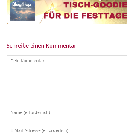
Schreibe einen Kommentar
Kommentar
Gib
deinen
Namen
Gib
oder