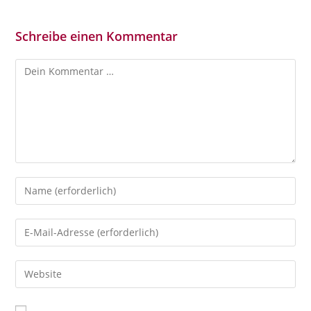
Schreibe einen Kommentar
Kommentar
Gib
deinen
Namen
Gib
oder
deine
Benutzernamen
E-
Gib
zum
Mail-
deine
Kommentieren
Adresse
Website-
ein