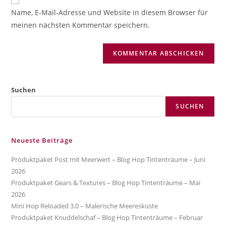
zum
URL
Name, E-Mail-Adresse und Website in diesem Browser für
Kommentieren
ein
meinen nächsten Kommentar speichern.
ein
(optional)
Suchen
SUCHEN
Neueste Beiträge
Produktpaket Post mit Meerwert – Blog Hop Tintenträume – Juni
2026
Produktpaket Gears & Textures – Blog Hop Tintenträume – Mai
2026
Mini Hop Reloaded 3.0 – Malerische Meeresküste
Produktpaket Knuddelschaf – Blog Hop Tintenträume – Februar