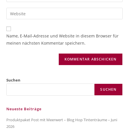
deine
Benutzernamen
E-
Gib
zum
Mail-
deine
Kommentieren
Adresse
Website-
ein
zum
URL
Name, E-Mail-Adresse und Website in diesem Browser für
Kommentieren
ein
meinen nächsten Kommentar speichern.
ein
(optional)
Suchen
SUCHEN
Neueste Beiträge
Produktpaket Post mit Meerwert – Blog Hop Tintenträume – Juni
2026