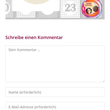
Schreibe einen Kommentar
Kommentar
Gib
deinen
Namen
Gib
oder