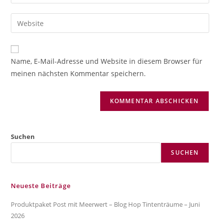
deine
Benutzernamen
E-
Gib
zum
Mail-
deine
Kommentieren
Adresse
Website-
ein
zum
URL
Name, E-Mail-Adresse und Website in diesem Browser für
Kommentieren
ein
meinen nächsten Kommentar speichern.
ein
(optional)
Suchen
SUCHEN
Neueste Beiträge
Produktpaket Post mit Meerwert – Blog Hop Tintenträume – Juni
2026