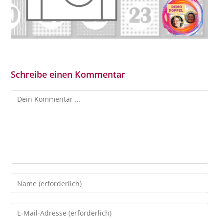
Schreibe einen Kommentar
Kommentar
Gib
deinen
Namen
Gib
oder