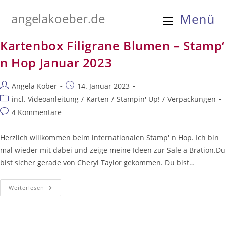
Zum
angelakoeber.de
Menü
Inhalt
springen
Kartenbox Filigrane Blumen – Stamp‘
n Hop Januar 2023
Beitrags-
Beitrag
Angela Köber
14. Januar 2023
Autor:
veröffentlicht:
Beitrags-
incl. Videoanleitung
/
Karten
/
Stampin' Up!
/
Verpackungen
Kategorie:
Beitrags-
4 Kommentare
Kommentare:
Herzlich willkommen beim internationalen Stamp' n Hop. Ich bin
mal wieder mit dabei und zeige meine Ideen zur Sale a Bration.Du
bist sicher gerade von Cheryl Taylor gekommen. Du bist…
Kartenbox
Weiterlesen
Filigrane
Blumen
–
Stamp‘
N