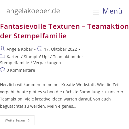
Zum
angelakoeber.de
Menü
Inhalt
springen
Fantasievolle Texturen – Teamaktio
der Stempelfamilie
Beitrags-
Beitrag
Angela Köber
17. Oktober 2022
Autor:
veröffentlicht:
Beitrags-
Karten
/
Stampin' Up!
/
Teamaktion der
Kategorie:
Stempelfamilie
/
Verpackungen
Beitrags-
0 Kommentare
Kommentare:
Herzlich willkommen in meiner Kreativ-Werkstatt. Wie die Zeit
vergeht, heute gibt es schon die nächste Sammlung zu unserer
Teamaktion. Viele kreative Ideen warten darauf, von euch
begutachtet zu werden. Mein eigenes…
Fantasievolle
Weiterlesen
Texturen
–