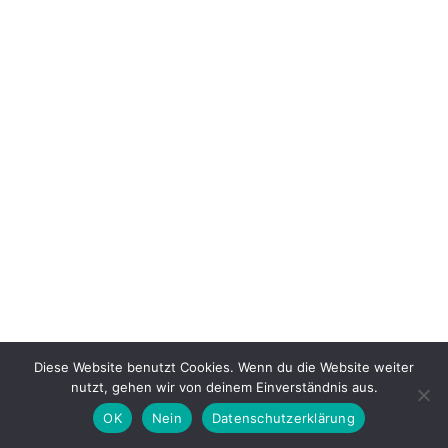
Teamaktion
Der
Stempelfamilie
Diese Website benutzt Cookies. Wenn du die Website weiter
nutzt, gehen wir von deinem Einverständnis aus.
OK
Nein
Datenschutzerklärung