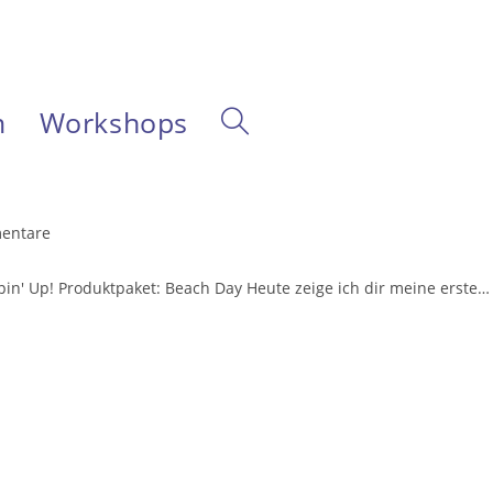
m
Workshops
Website-
Suche
entare
e:
umschalten
in' Up! Produktpaket: Beach Day Heute zeige ich dir meine erste…