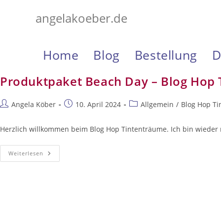
Zum
angelakoeber.de
Inhalt
springen
Home
Blog
Bestellung
D
Produktpaket Beach Day – Blog Hop
Beitrags-
Beitrag
Beitrags-
Angela Köber
10. April 2024
Allgemein
/
Blog Hop T
Autor:
veröffentlicht:
Kategorie:
Herzlich willkommen beim Blog Hop Tintenträume. Ich bin wieder 
Produktpaket
Weiterlesen
Beach
Day
–
Blog
Hop
Tintenträume