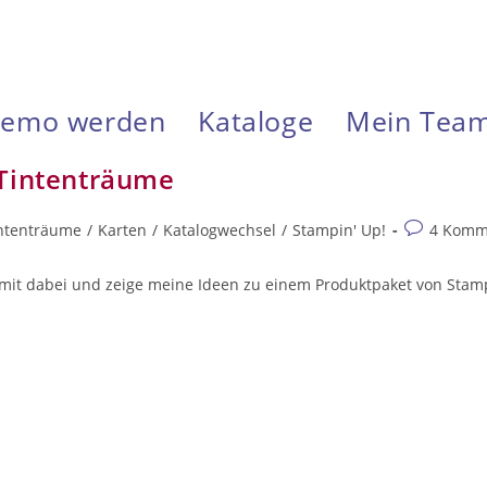
emo werden
Kataloge
Mein Tea
 Tintenträume
Beitrags-
intenträume
/
Karten
/
Katalogwechsel
/
Stampin' Up!
4 Komm
Kommentar
mit dabei und zeige meine Ideen zu einem Produktpaket von Stamp